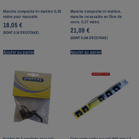
Manche composite tri-matière 0,26
Manche composite tri-matière,
mètre pour massette.
manche incassable en fibre de
verre. 0,37 mètre.
18,05
€
21,09
€
(DONT 0.1€ D'ECOTAXE)
(DONT 0.14€ D'ECOTAXE)
Ajouter au panier
Ajouter au panier
Sachet de 3 crochets pour rail
Cinq porte outils sur rail 900 mm ( 2