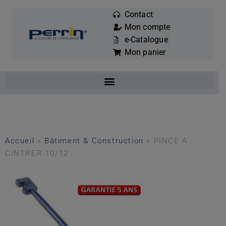
Contact
Mon compte
Mots
e-Catalogue
clés
Mon panier
:
Accueil
»
Bâtiment & Construction
»
PINCE A
CINTRER 10/12