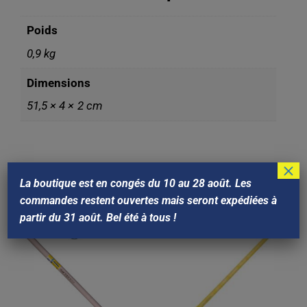
Poids
0,9 kg
Dimensions
51,5 × 4 × 2 cm
×
La boutique est en congés du 10 au 28 août. Les
Produits similaires
commandes restent ouvertes mais seront expédiées à
partir du 31 août. Bel été à tous !