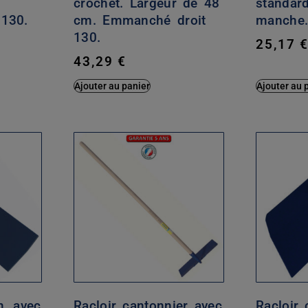
crochet. Largeur de 48
standar
130.
cm. Emmanché droit
manche
130.
25,17
43,29
€
Ajouter au panier
Ajouter au 
n, avec
Racloir cantonnier avec
Racloir 