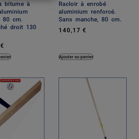
 à bitume à
Racloir à enrobé
aluminium
aluminium renforcé.
é 80 cm.
Sans manche, 80 cm.
é droit 130
140,17
€
4
€
panier
Ajouter au panier