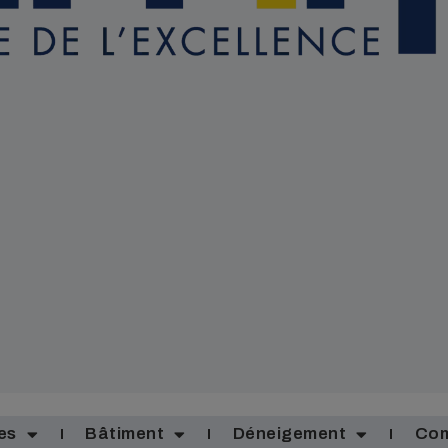
es
Bâtiment
Déneigement
Com