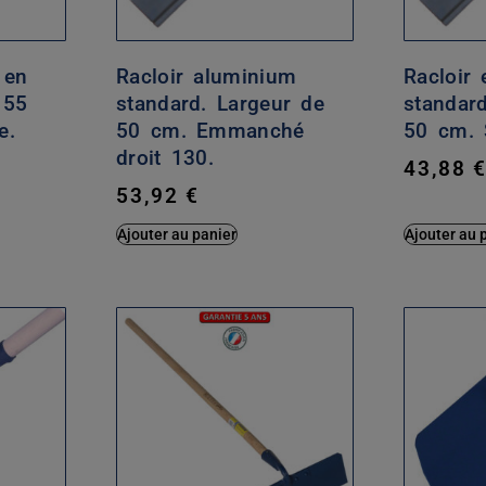
 en
Racloir aluminium
Racloir
 55
standard. Largeur de
standar
e.
50 cm. Emmanché
50 cm. 
droit 130.
43,88
53,92
€
Ajouter au panier
Ajouter au 