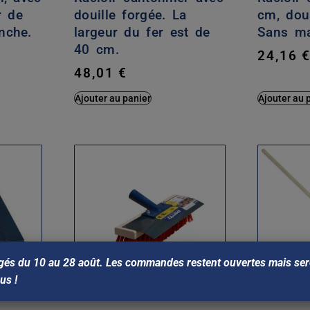
r de
douille forgée. La
cm, dou
nche.
largeur du fer est de
Sans ma
40 cm.
24,16
48,01
€
Ajouter au panier
Ajouter au 
gés du 10 au 28 août. Les commandes restent ouvertes mais sero
ous !