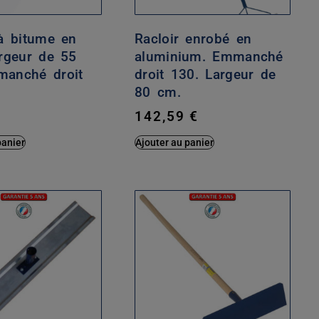
 à bitume en
Racloir enrobé en
argeur de 55
aluminium. Emmanché
anché droit
droit 130. Largeur de
80 cm.
€
142,59
€
panier
Ajouter au panier