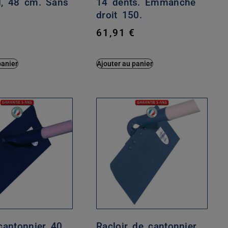
d, 48 cm. Sans
14 dents. Emmanché
.
droit 150.
€
61,91
€
panier
Ajouter au panier
cantonnier 40
Racloir de cantonnier