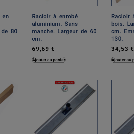
, en
Racloir à enrobé
Racloir
aluminium. Sans
bois. L
 de 80
manche. Largeur de 60
cm. Emm
cm.
130.
69,69
€
34,53
Ajouter au panier
Ajouter au 