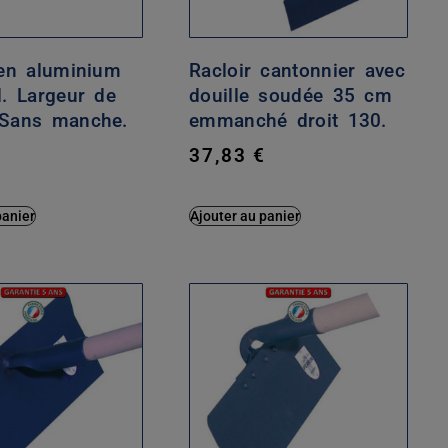
 en aluminium
Racloir cantonnier avec
d. Largeur de
douille soudée 35 cm
Sans manche.
emmanché droit 130.
€
37,83
€
panier
Ajouter au panier