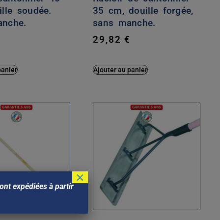
ille soudée.
35 cm, douille forgée,
nche.
sans manche.
€
29,82
€
panier
Ajouter au panier
×
nt expédiées à partir