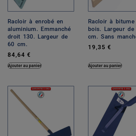
Racloir à enrobé en
Racloir à bitume
aluminium. Emmanché
bois. Largeur de
droit 130. Largeur de
cm. Sans manch
60 cm.
19,35
€
84,64
€
Ajouter au panier
Ajouter au panier