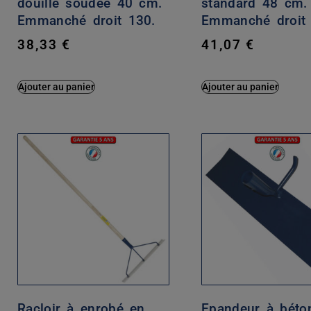
douille soudée 40 cm.
standard 48 cm.
Emmanché droit 130.
Emmanché droit 
38,33
€
41,07
€
Ajouter au panier
Ajouter au panier
Racloir à enrobé en
Epandeur à béto