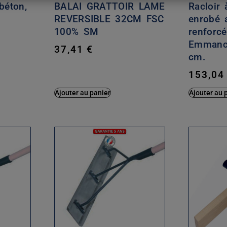
béton,
BALAI GRATTOIR LAME
Racloir
REVERSIBLE 32CM FSC
enrobé 
100% SM
renforc
Emmanch
37,41
€
cm.
153,0
Ajouter au panier
Ajouter au 