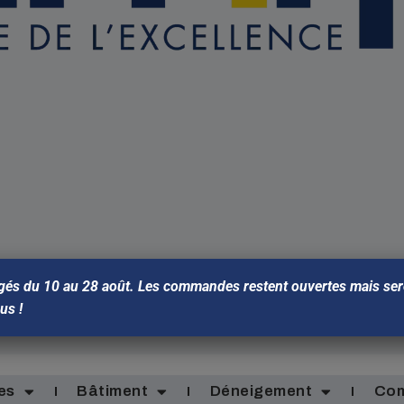
gés du 10 au 28 août. Les commandes restent ouvertes mais sero
ous !
es
Bâtiment
Déneigement
Com