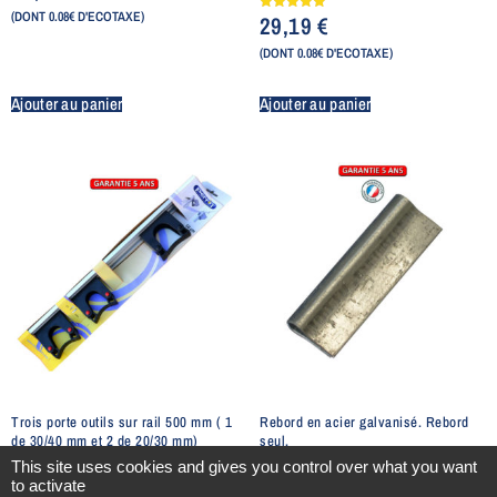
(DONT 0.08€ D'ECOTAXE)
29,19
€
Note
5.00
sur 5
(DONT 0.08€ D'ECOTAXE)
Ajouter au panier
Ajouter au panier
Trois porte outils sur rail 500 mm ( 1
Rebord en acier galvanisé. Rebord
de 30/40 mm et 2 de 20/30 mm)
seul.
36,25
€
4,52
€
This site uses cookies and gives you control over what you want
to activate