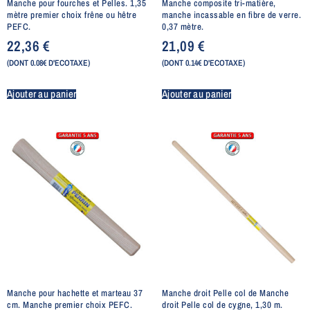
Manche pour fourches et Pelles. 1,35
Manche composite tri-matière,
mètre premier choix frêne ou hêtre
manche incassable en fibre de verre.
PEFC.
0,37 mètre.
22,36
€
21,09
€
(DONT 0.08€ D'ECOTAXE)
(DONT 0.14€ D'ECOTAXE)
Ajouter au panier
Ajouter au panier
Manche pour hachette et marteau 37
Manche droit Pelle col de Manche
cm. Manche premier choix PEFC.
droit Pelle col de cygne, 1,30 m.