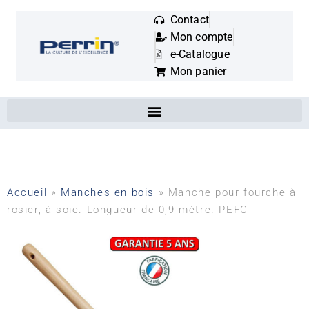
Contact
Mon compte
Mots
e-Catalogue
clés
Mon panier
:
Accueil
»
Manches en bois
»
Manche pour fourche à
rosier, à soie. Longueur de 0,9 mètre. PEFC