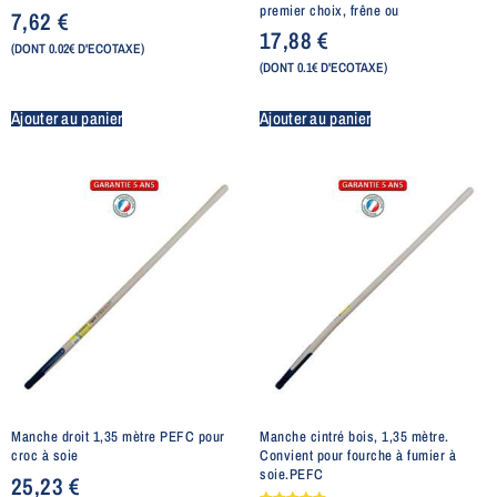
premier choix, frêne ou
7,62
€
17,88
€
(DONT 0.02€ D'ECOTAXE)
(DONT 0.1€ D'ECOTAXE)
Ajouter au panier
Ajouter au panier
Manche droit 1,35 mètre PEFC pour
Manche cintré bois, 1,35 mètre.
croc à soie
Convient pour fourche à fumier à
soie.PEFC
25,23
€