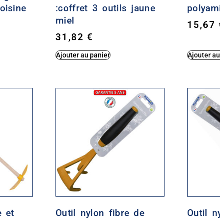
oisine
:coffret 3 outils jaune
polyam
miel
15,67
31,82
€
Ajouter au panier
Ajouter au
 et
Outil nylon fibre de
Outil n