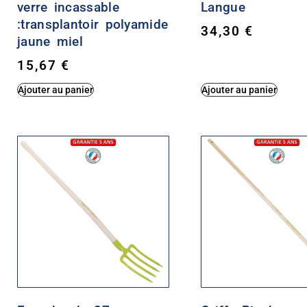
verre incassable
Langue
:transplantoir polyamide
34,30
€
jaune miel
15,67
€
Ajouter au panier
Ajouter au panier