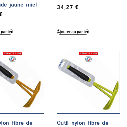
ide jaune miel
34,27
€
€
 panier
Ajouter au panier
ylon fibre de
Outil nylon fibre de