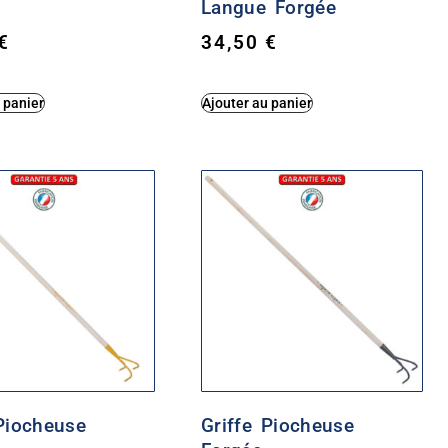
Langue Forgée
€
34,50
€
 panier
Ajouter au panier
Piocheuse
Griffe Piocheuse