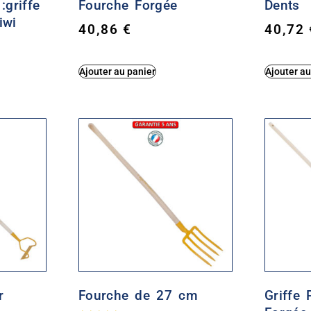
:griffe
Fourche Forgée
Dents
iwi
40,86
€
40,72
Ajouter au panier
Ajouter au
r
Fourche de 27 cm
Griffe 