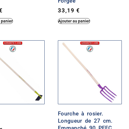
Forgée
€
33,19
€
 panier
Ajouter au panier
Fourche à rosier.
Longueur de 27 cm.
Emmanché 90 PEFC.