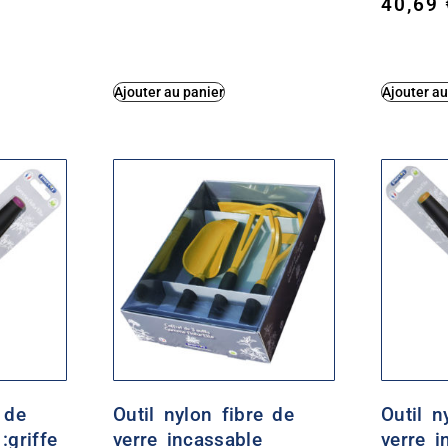
40,69
5.00
sur 5
Ajouter au panier
Ajouter au
 de
Outil nylon fibre de
Outil n
:griffe
verre incassable
verre i