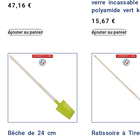
verre incassable 
47,16
€
polyamide vert k
15,67
€
Ajouter au panier
Ajouter au panier
Bêche de 24 cm
Ratissoire à Tire