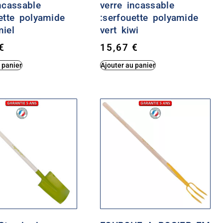
ncassable
verre incassable
ette polyamide
:serfouette polyamide
miel
vert kiwi
€
15,67
€
 panier
Ajouter au panier