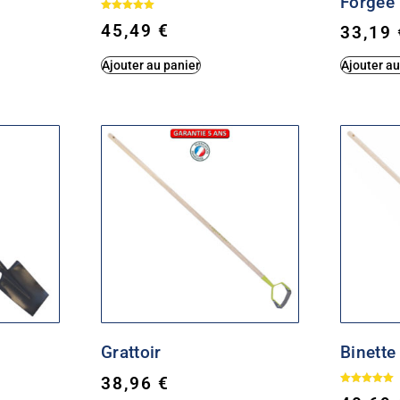
Forgée
Note
45,49
€
33,19
5.00
sur 5
Ajouter au panier
Ajouter au
Grattoir
Binette
38,96
€
Note