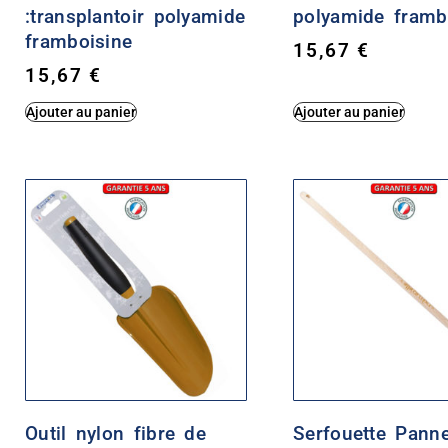
:transplantoir polyamide
polyamide framb
framboisine
15,67
€
15,67
€
Ajouter au panier
Ajouter au panier
Outil nylon fibre de
Serfouette Panne