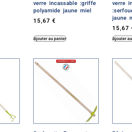
verre incassable :griffe
verre i
polyamide jaune miel
:serfou
jaune 
15,67
€
15,67
Ajouter au panier
Ajouter au