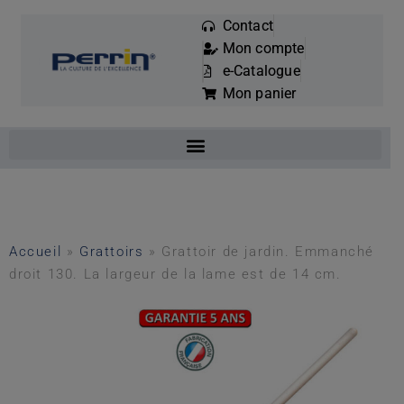
Contact
Mon compte
Mots
e-Catalogue
clés
Mon panier
:
Accueil
»
Grattoirs
»
Grattoir de jardin. Emmanché
droit 130. La largeur de la lame est de 14 cm.