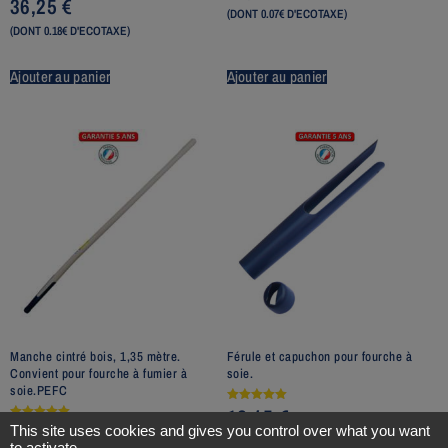
36,25
€
(DONT 0.07€ D'ECOTAXE)
(DONT 0.18€ D'ECOTAXE)
Ajouter au panier
Ajouter au panier
Manche cintré bois, 1,35 mètre.
Férule et capuchon pour fourche à
Convient pour fourche à fumier à
soie.
soie.PEFC
12,45
€
Note
5.00
29,19
€
Note
This site uses cookies and gives you control over what you want
sur 5
5.00
(DONT 0.01€ D'ECOTAXE)
to activate