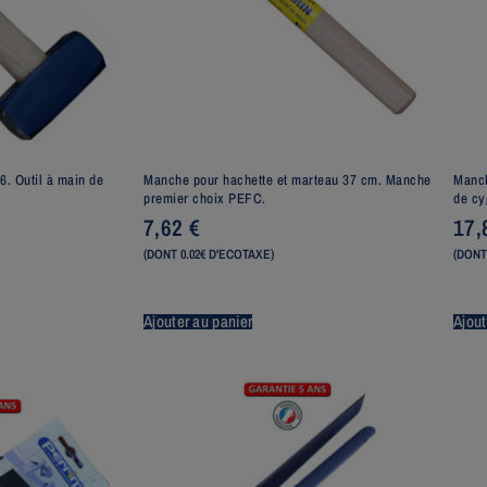
. Outil à main de
Manche pour hachette et marteau 37 cm. Manche
Manch
premier choix PEFC.
de cy
7,62
€
17
(DONT 0.02€ D'ECOTAXE)
(DONT
Ajouter au panier
Ajout