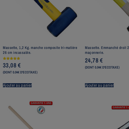
Massette, 1,2 Kg. manche composite tri-matière
Massette. Emmanché droit 26
26 cm incassable.
maçonnerie.
24,78
€
33,08
€
Note
5.00
(DONT 0.04€ D'ECOTAXE)
sur 5
(DONT 0.04€ D'ECOTAXE)
Ajouter au panier
Ajouter au panier