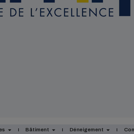
es
Bâtiment
Déneigement
Com