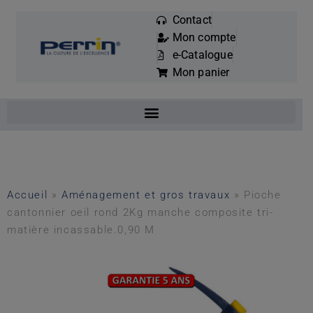
Contact
Mon compte
Mots
e-Catalogue
clés
Mon panier
:
Accueil
»
Aménagement et gros travaux
»
Pioche
cantonnier oeil rond 2Kg manche composite tri-
matière incassable.0,90 M