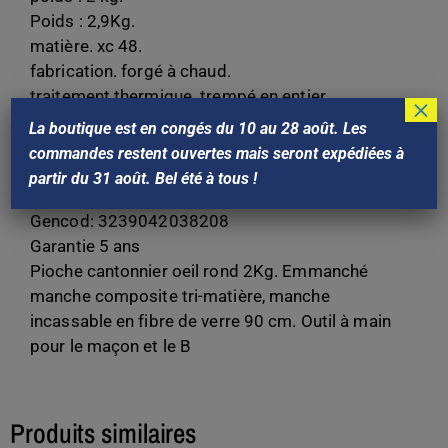
Poids : 2,9Kg.
matière. xc 48.
fabrication. forgé à chaud.
traitement thermique. trempé en entier.
×
Dureté. 140 kg/mm².
La boutique est en congés du 10 au 28 août. Les
Finition. peinture non polluante.
commandes restent ouvertes mais seront expédiées à
Marque : Outils PERRIN
partir du 31 août. Bel été à tous !
Référence Perrin : 203820
Gencod: 3239042038208
Garantie 5 ans
Pioche cantonnier oeil rond 2Kg. Emmanché
manche composite tri-matière, manche
incassable en fibre de verre 90 cm. Outil à main
pour le maçon et le B
Produits similaires