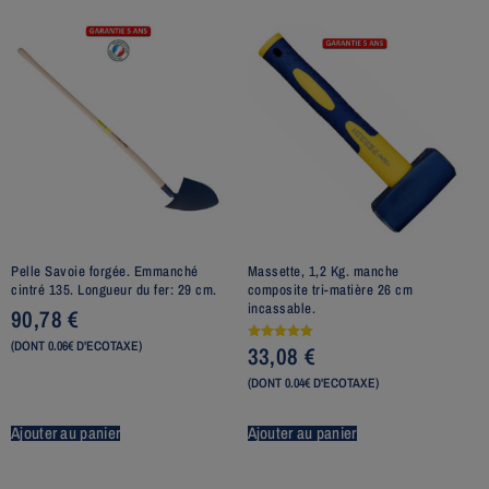
Pelle Savoie forgée. Emmanché
Massette, 1,2 Kg. manche
cintré 135. Longueur du fer: 29 cm.
composite tri-matière 26 cm
incassable.
90,78
€
(DONT 0.06€ D'ECOTAXE)
33,08
€
Note
5.00
sur 5
(DONT 0.04€ D'ECOTAXE)
Ajouter au panier
Ajouter au panier