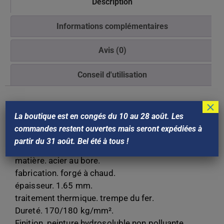
Description
Informations complémentaires
Avis (0)
Conseil d'utilisation
×
Description
La boutique est en congés du 10 au 28 août. Les
commandes restent ouvertes mais seront expédiées à
largeur : 29 cm.
partir du 31 août. Bel été à tous !
Poids : 2,7Kg.
matière. acier au bore.
fabrication. forgé à chaud.
épaisseur. 1.65 mm.
traitement thermique. trempe du fer.
Dureté. 170/180 kg/mm².
Finition. peinture hydrosoluble non polluante.