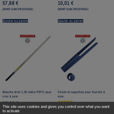
57,88
€
10,01
€
(DONT 0.34€ D'ECOTAXE)
(DONT 0.01€ D'ECOTAXE)
Ajouter au panier
Ajouter au panier
Manche droit 1,35 mètre PEFC pour
Férule et capuchon pour fourche à
croc à soie
soie.
25,23
€
12,45
€
Note
This site uses cookies and gives you control over what you want
5.00
(DONT 0.08€ D'ECOTAXE)
to activate
sur 5
(DONT 0.01€ D'ECOTAXE)