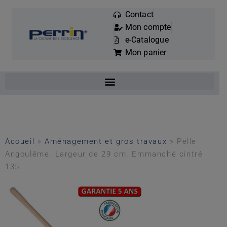
Contact
Mon compte
Mots
e-Catalogue
clés
Mon panier
:
Accueil
»
Aménagement et gros travaux
»
Pelle
Angoulême. Largeur de 29 cm. Emmanché cintré
135.