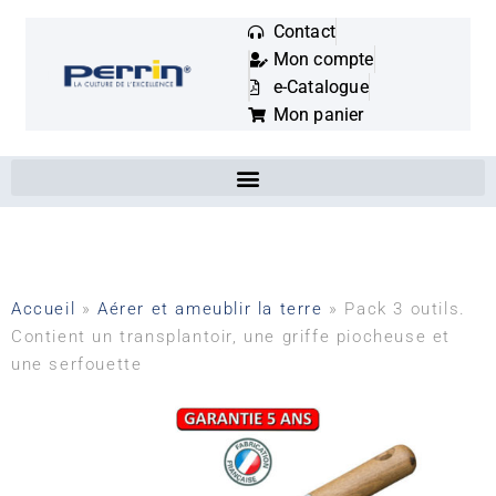
Contact
Mon compte
Mots
e-Catalogue
clés
Mon panier
:
Accueil
»
Aérer et ameublir la terre
»
Pack 3 outils.
Contient un transplantoir, une griffe piocheuse et
une serfouette