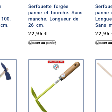
e
Serfouette forgée
Serfoue
panne et fourche. Sans
panne 
 100.
manche. Longueur de
Longue
 cm.
26 cm.
Sans m
22,95
€
22,95
Ajouter au panier
Ajouter au