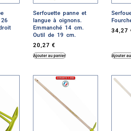
ée
Serfouette panne et
Serfou
 26
langue à oignons.
Fourch
roit
Emmanché 14 cm.
34,27
Outil de 19 cm.
20,27
€
Ajouter au panier
Ajouter au