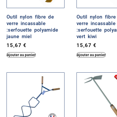
Outil nylon fibre de
Outil nylon fibre
verre incassable
verre incassable
:serfouette polyamide
:serfouette poly
jaune miel
vert kiwi
15,67
€
15,67
€
Ajouter au panier
Ajouter au panier