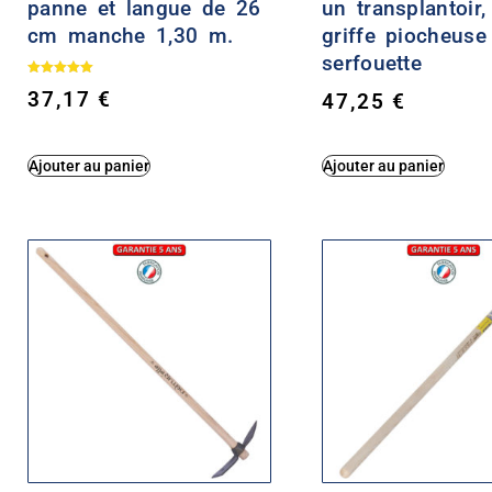
panne et langue de 26
un transplantoir,
cm manche 1,30 m.
griffe piocheuse
serfouette
Note
37,17
€
47,25
€
5.00
sur 5
Ajouter au panier
Ajouter au panier