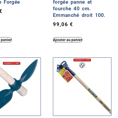
e Forgée
forgée panne et
fourche 40 cm.
€
Emmanché droit 100.
99,06
€
 panier
Ajouter au panier