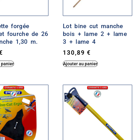
tte forgée
Lot bine cut manche
et fourche de 26
bois + lame 2 + lame
che 1,30 m.
3 + lame 4
€
130,89
€
 panier
Ajouter au panier