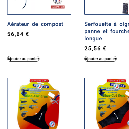
Aérateur de compost
Serfouette à oi
panne et fourche
56,64
€
longue
25,56
€
Ajouter au panier
Ajouter au panier