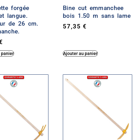
tte forgée
Bine cut emmanchee
et langue.
bois 1.50 m sans lame
ur de 26 cm.
57,35
€
anche.
€
 panier
Ajouter au panier