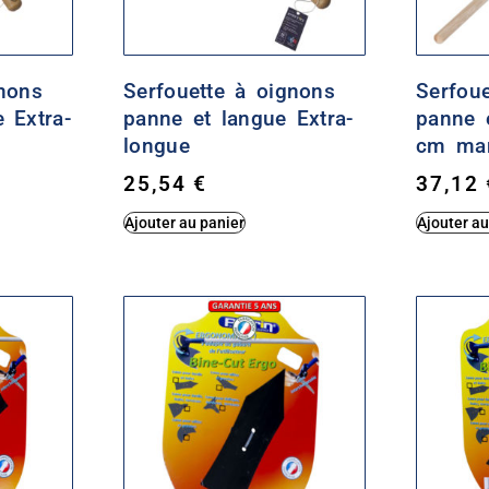
gnons
Serfouette à oignons
Serfoue
 Extra-
panne et langue Extra-
panne 
longue
cm man
25,54
€
37,12
Ajouter au panier
Ajouter au