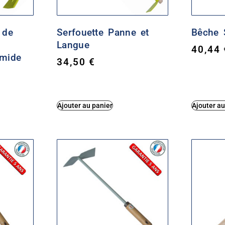
 de
Serfouette Panne et
Bêche 
Langue
40,44
amide
34,50
€
Ajouter au panier
Ajouter au