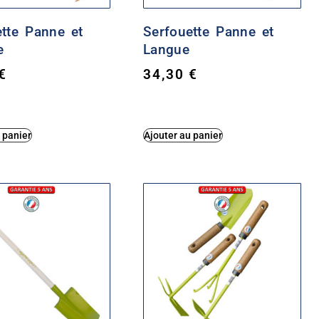
ette Panne et
Serfouette Panne et
e
Langue
€
34,30
€
 panier
Ajouter au panier