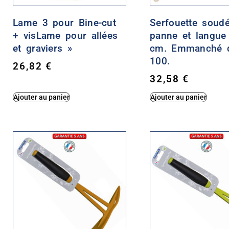
Lame 3 pour Bine-cut
Serfouette soud
+ visLame pour allées
panne et langue
et graviers »
cm. Emmanché d
100.
26,82
€
32,58
€
Ajouter au panier
Ajouter au panier