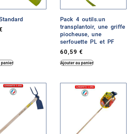
Standard
Pack 4 outils.un
transplantoir, une griffe
€
piocheuse, une
serfouette PL et PF
60,59
€
 panier
Ajouter au panier