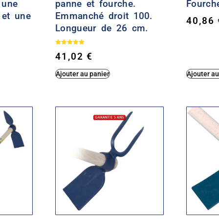
 une
panne et fourche.
Fourch
 et une
Emmanché droit 100.
40,86
Longueur de 26 cm.
Note
41,02
€
5.00
sur 5
Ajouter au panier
Ajouter au