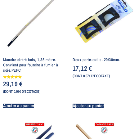
Manche cintré bois, 1,35 mètre.
Deux porte-outils. 20/30mm.
Convient pour fourche à fumier à
17,12
€
soie.PEFC
(DONT 0.07€ D'ECOTAXE)
29,19
€
Note
5.00
sur 5
(DONT 0.08€ D'ECOTAXE)
Ajouter au panier
Ajouter au panier