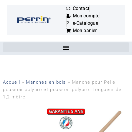
Contact
Mon compte
Mots
e-Catalogue
clés
Mon panier
:
Accueil
»
Manches en bois
»
Manche pour Pelle
poussoir polypro et poussoir polypro. Longueur de
1,2 mètre.