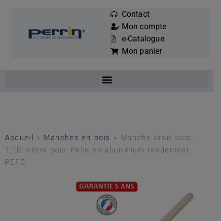
Contact
Mon compte
Mots
e-Catalogue
clés
Mon panier
:
Accueil
»
Manches en bois
»
Manche droit bois.
1,10 mètre pour Pelle en aluminium rendement.
PEFC.