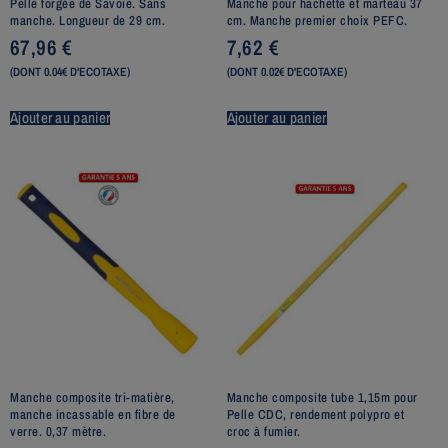
Pelle forgée de Savoie. Sans
Manche pour hachette et marteau 37
manche. Longueur de 29 cm.
cm. Manche premier choix PEFC.
67,96
€
7,62
€
(DONT 0.04€ D'ECOTAXE)
(DONT 0.02€ D'ECOTAXE)
Ajouter au panier
Ajouter au panier
Manche composite tri-matière,
Manche composite tube 1,15m pour
manche incassable en fibre de
Pelle CDC, rendement polypro et
verre. 0,37 mètre.
croc à fumier.