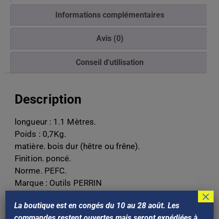
Informations complémentaires
Avis (0)
Conseil d'utilisation
Description
longueur : 1.1 Mètres.
Poids : 0,7Kg.
matière. bois dur (hêtre ou frêne).
Finition. poncé.
Norme. PEFC.
Marque : Outils PERRIN
×
Référence Perrin : 119111
La boutique est en congés du 10 au 28 août. Les
Gencod: 3239041191119
commandes restent ouvertes mais seront expédiées à