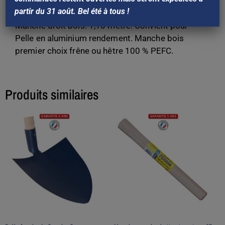
Garantie 5 ans
partir du 31 août. Bel été à tous !
fabrication Française
Manche droit bois. 1,10 mètre. Convient pour
Pelle en aluminium rendement. Manche bois
premier choix frêne ou hêtre 100 % PEFC.
Produits similaires