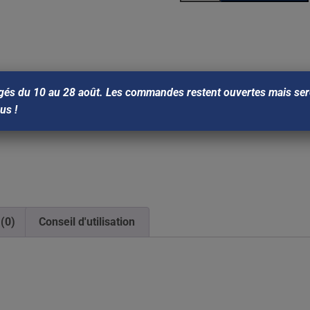
gés du 10 au 28 août. Les commandes restent ouvertes mais sero
ous !
 (0)
Conseil d'utilisation