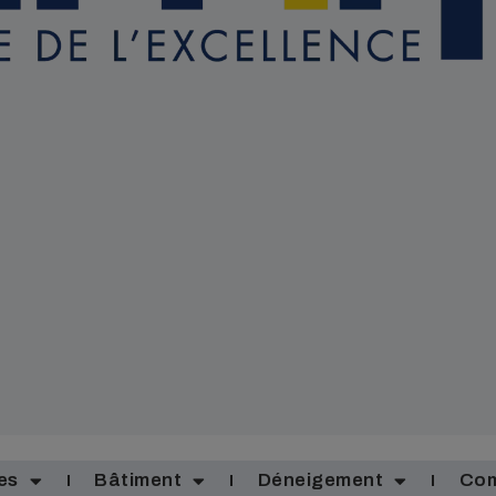
es
Bâtiment
Déneigement
Com