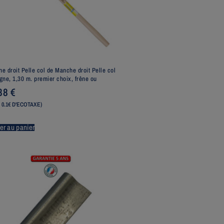
e droit Pelle col de Manche droit Pelle col
gne, 1,30 m. premier choix, frêne ou
,88
€
 0.1€ D'ECOTAXE)
er au panier