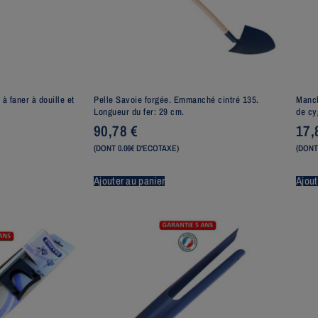
à faner à douille et
Pelle Savoie forgée. Emmanché cintré 135.
Manch
Longueur du fer: 29 cm.
de cy
90,78
€
17
(DONT 0.06€ D'ECOTAXE)
(DONT
Ajouter au panier
Ajout