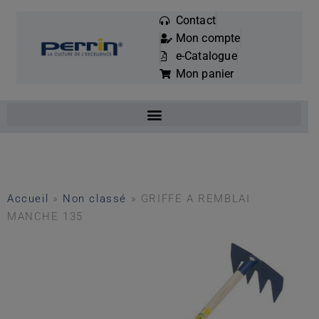
Contact
Mon compte
Mots
e-Catalogue
clés
Mon panier
:
Accueil
»
Non classé
»
GRIFFE A REMBLAI
MANCHE 135