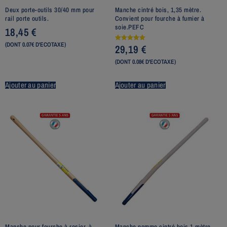
Deux porte-outils 30/40 mm pour
Manche cintré bois, 1,35 mètre.
rail porte outils.
Convient pour fourche à fumier à
soie.PEFC
18,45
€
(DONT 0.07€ D'ECOTAXE)
29,19
€
Note
5.00
sur 5
(DONT 0.08€ D'ECOTAXE)
Ajouter au panier
Ajouter au panier
Manche pour fourche à rosier, à
Manche pomme cintré bois 1 mètre