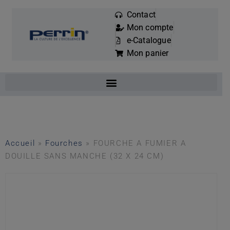
Contact
Mon compte
Mots
e-Catalogue
clés
Mon panier
:
Accueil
»
Fourches
»
FOURCHE A FUMIER A
DOUILLE SANS MANCHE (32 X 24 CM)