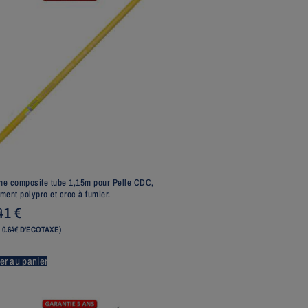
e composite tube 1,15m pour Pelle CDC,
ment polypro et croc à fumier.
,41
€
 0.64€ D'ECOTAXE)
er au panier