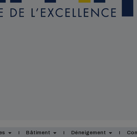
es
Bâtiment
Déneigement
Com