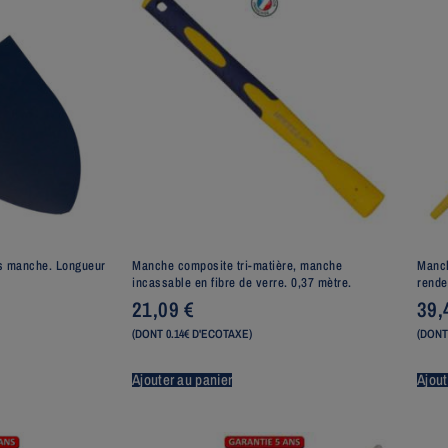
ns manche. Longueur
Manche composite tri-matière, manche
Manch
incassable en fibre de verre. 0,37 mètre.
rende
21,09
€
39
(DONT 0.14€ D'ECOTAXE)
(DONT
Ajouter au panier
Ajout