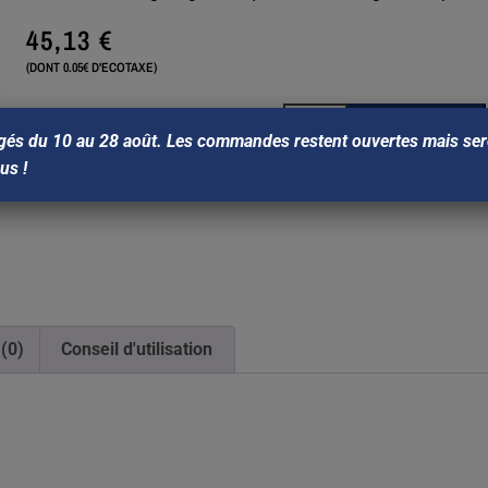
45,13
€
(DONT 0.05€ D'ECOTAXE)
Ajouter au panier
gés du 10 au 28 août. Les commandes restent ouvertes mais sero
ous !
 (0)
Conseil d'utilisation