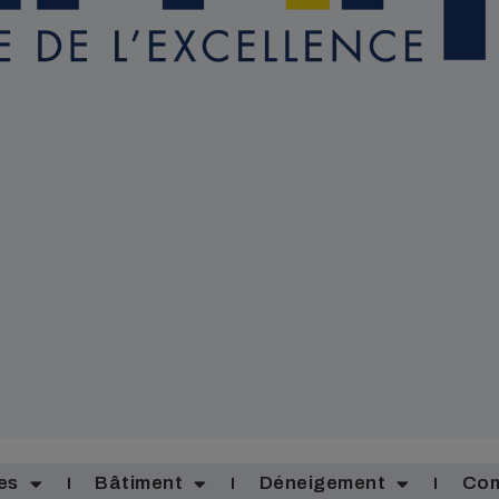
es
Bâtiment
Déneigement
Com