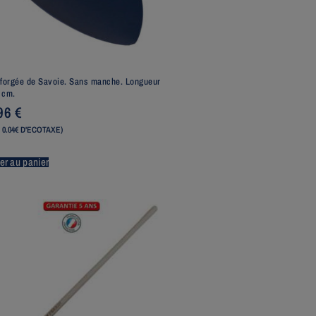
 forgée de Savoie. Sans manche. Longueur
 cm.
,96
€
 0.04€ D'ECOTAXE)
er au panier