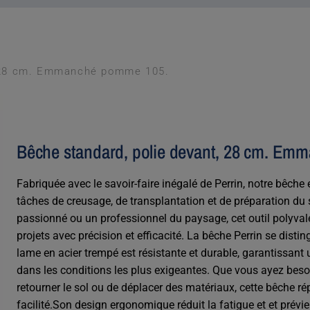
, 28 cm. Emmanché pomme 105.
Bêche standard, polie devant, 28 cm. E
Fabriquée avec le savoir-faire inégalé de Perrin, notre bêche 
tâches de creusage, de transplantation et de préparation du 
passionné ou un professionnel du paysage, cet outil polyval
projets avec précision et efficacité. La bêche Perrin se disti
lame en acier trempé est résistante et durable, garantissa
dans les conditions les plus exigeantes. Que vous ayez beso
retourner le sol ou de déplacer des matériaux, cette bêche r
facilité.Son design ergonomique réduit la fatigue et et prévi