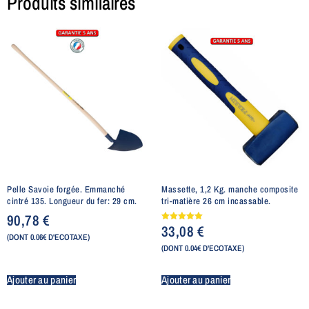
Produits similaires
Pelle Savoie forgée. Emmanché
Massette, 1,2 Kg. manche composite
cintré 135. Longueur du fer: 29 cm.
tri-matière 26 cm incassable.
90,78
€
33,08
€
Note
5.00
(DONT 0.06€ D'ECOTAXE)
sur 5
(DONT 0.04€ D'ECOTAXE)
Ajouter au panier
Ajouter au panier