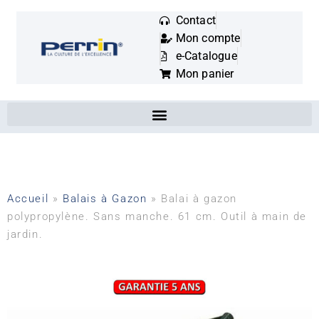
Contact
Mon compte
Mots
e-Catalogue
clés
Mon panier
:
Accueil
»
Balais à Gazon
»
Balai à gazon
polypropylène. Sans manche. 61 cm. Outil à main de
jardin.