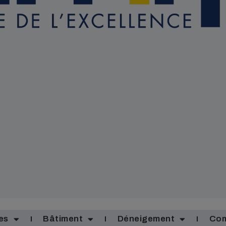
es
Bâtiment
Déneigement
Com