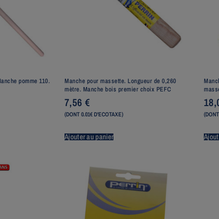
Manche pomme 110.
Manche pour massette. Longueur de 0,260
Manch
mètre. Manche bois premier choix PEFC
masse
7,56
€
18
(DONT 0.01€ D'ECOTAXE)
(DONT
Ajouter au panier
Ajout