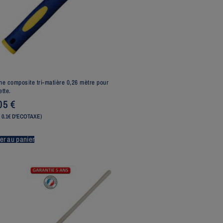
e composite tri-matière 0,26 mètre pour
tte.
,05
€
 0.1€ D'ECOTAXE)
er au panier