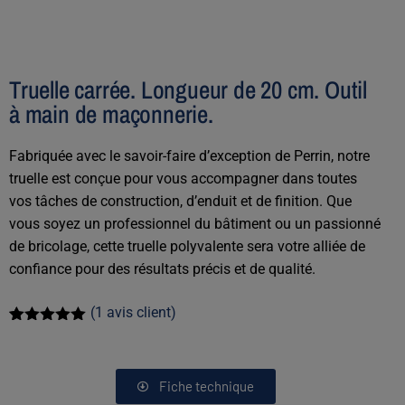
Truelle carrée. Longueur de 20 cm. Outil
à main de maçonnerie.
Fabriquée avec le savoir-faire d’exception de Perrin, notre
truelle est conçue pour vous accompagner dans toutes
vos tâches de construction, d’enduit et de finition. Que
vous soyez un professionnel du bâtiment ou un passionné
de bricolage, cette truelle polyvalente sera votre alliée de
confiance pour des résultats précis et de qualité.
(
1
avis client)
Noté
1
5.00
sur 5
basé sur
notation
Fiche technique
client