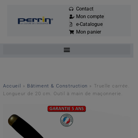
Contact
Mon compte
Mots
e-Catalogue
clés
Mon panier
:
Accueil
»
Bâtiment & Construction
»
Truelle carrée.
Longueur de 20 cm. Outil à main de maçonnerie.