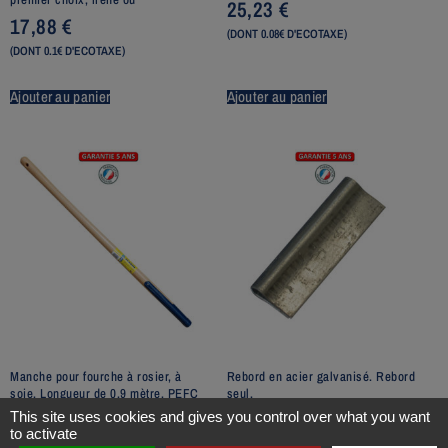
25,23
€
17,88
€
(DONT 0.08€ D'ECOTAXE)
(DONT 0.1€ D'ECOTAXE)
Ajouter au panier
Ajouter au panier
Manche pour fourche à rosier, à
Rebord en acier galvanisé. Rebord
soie. Longueur de 0,9 mètre. PEFC
seul.
22,33
€
4,52
€
This site uses cookies and gives you control over what you want
to activate
(DONT 0.06€ D'ECOTAXE)
(DONT 0.01€ D'ECOTAXE)