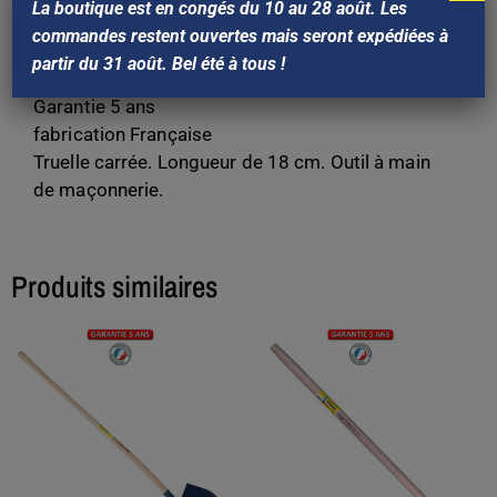
La boutique est en congés du 10 au 28 août. Les
Marque : Outils PERRIN
commandes restent ouvertes mais seront expédiées à
Référence Perrin : 921118
partir du 31 août. Bel été à tous !
Gencod: 3239049211185
Garantie 5 ans
fabrication Française
Truelle carrée. Longueur de 18 cm. Outil à main
de maçonnerie.
Produits similaires