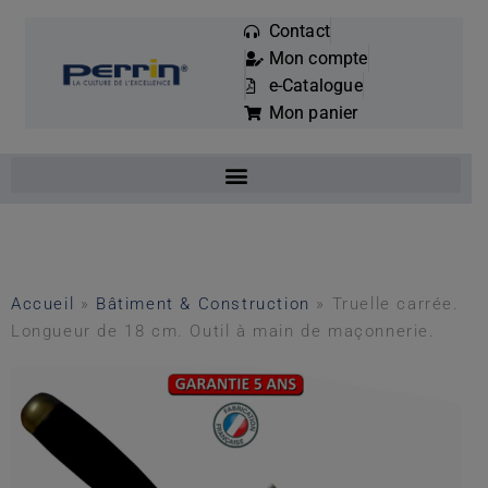
Contact
Mon compte
Mots
e-Catalogue
clés
Mon panier
:
Accueil
»
Bâtiment & Construction
»
Truelle carrée.
Longueur de 18 cm. Outil à main de maçonnerie.