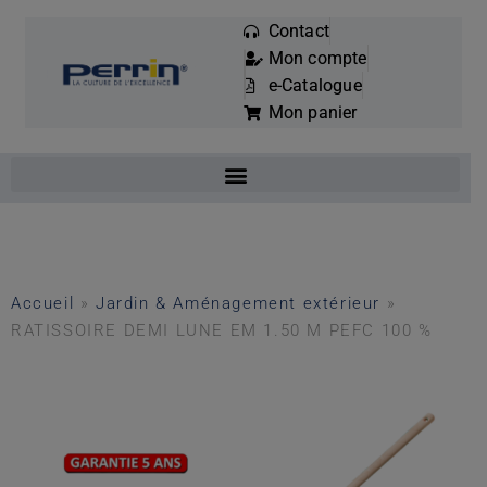
Contact
Mon compte
Mots
e-Catalogue
clés
Mon panier
:
Accueil
»
Jardin & Aménagement extérieur
»
RATISSOIRE DEMI LUNE EM 1.50 M PEFC 100 %