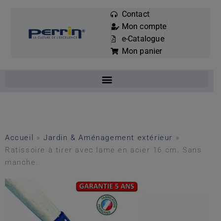
Contact
Mon compte
Mots
e-Catalogue
clés
Mon panier
:
Accueil
»
Jardin & Aménagement extérieur
»
Ratissoire à tirer avec lame en acier 16 cm. Sans
manche.