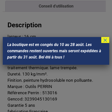
Conseil d'utilisation
Description
largeur : 16 cm.
×
Poids : 0,35Kg.
La boutique est en congés du 10 au 28 août. Les
matière. acier xc 75.
commandes restent ouvertes mais seront expédiées à
fabrication. douille soudée.
partir du 31 août. Bel été à tous !
épaisseur. 1 mm.
traitement thermique. lame trempée.
Dureté. 130 kg/mm².
Finition. peinture hydrosoluble non polluante.
Marque : Outils PERRIN
Référence Perrin : 513016
Gencod: 3239045130169
Garantie 5 ans
fabrication Française