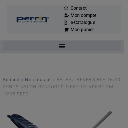
Contact
Mon compte
Mots
e-Catalogue
clés
Mon panier
:
Accueil
»
Non classé
»
RATEAU REVERSIBLE 16/30
DENTS NYLON RENFORCÉ FIBRE DE VERRE EM
1M65 PEFC