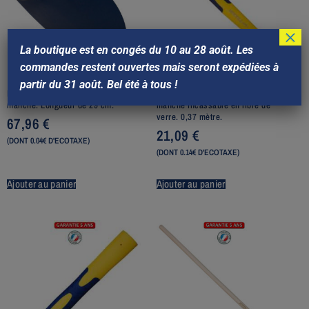
×
La boutique est en congés du 10 au 28 août. Les
commandes restent ouvertes mais seront expédiées à
partir du 31 août. Bel été à tous !
Pelle forgée de Savoie. Sans
Manche composite tri-matière,
manche. Longueur de 29 cm.
manche incassable en fibre de
verre. 0,37 mètre.
67,96
€
21,09
€
(DONT 0.04€ D'ECOTAXE)
(DONT 0.14€ D'ECOTAXE)
Ajouter au panier
Ajouter au panier