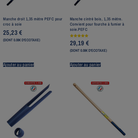
Manche droit 1,35 mètre PEFC pour
Manche cintré bois, 1,35 mètre.
croc à soie
Convient pour fourche à fumier à
soie.PEFC
25,23
€
(DONT 0.08€ D'ECOTAXE)
29,19
€
Note
5.00
sur 5
(DONT 0.08€ D'ECOTAXE)
Ajouter au panier
Ajouter au panier