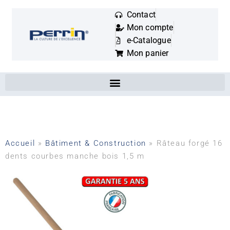
Contact
Mon compte
Mots
e-Catalogue
clés
Mon panier
:
Accueil
»
Bâtiment & Construction
»
Râteau forgé 16
dents courbes manche bois 1,5 m