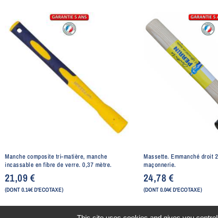
Manche composite tri-matière, manche
Massette. Emmanché droit 26
incassable en fibre de verre. 0,37 mètre.
maçonnerie.
21,09
€
24,78
€
(DONT 0.14€ D'ECOTAXE)
(DONT 0.04€ D'ECOTAXE)
This site uses cookies and gives you control