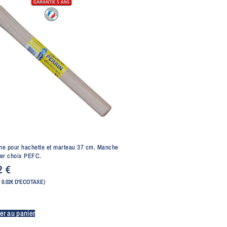
e pour hachette et marteau 37 cm. Manche
er choix PEFC.
62
€
 0.02€ D'ECOTAXE)
er au panier