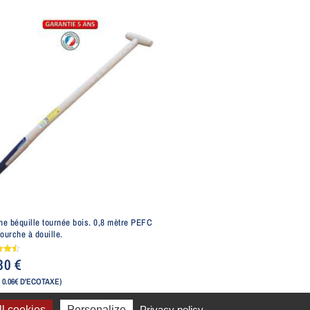
e béquille tournée bois. 0,8 mètre PEFC
fourche à douille.
,30
€
5
 0.06€ D'ECOTAXE)
l cookies
Personalize
Privacy policy