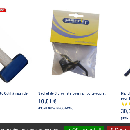
. Outil à main de
Sachet de 3 crochets pour rail porte-outils.
Manch
pour 
10,01
€
(DONT 0.01€ D'ECOTAXE)
30
Note
4.50
sur 
(DONT
 over what you want to activate
OK, accept all
Deny al