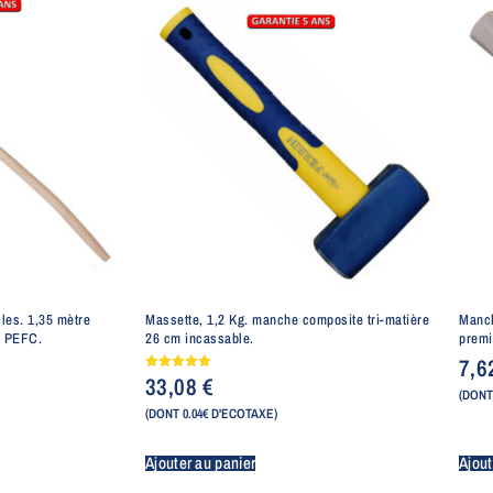
les. 1,35 mètre
Massette, 1,2 Kg. manche composite tri-matière
Manch
e PEFC.
26 cm incassable.
premi
7,
33,08
€
Note
5.00
(DONT
sur 5
(DONT 0.04€ D'ECOTAXE)
Ajouter au panier
Ajout