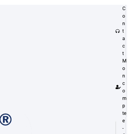
C
o
n
t
a
c
t
M
o
n
c
o
m
p
te
e
Mots
-
clés