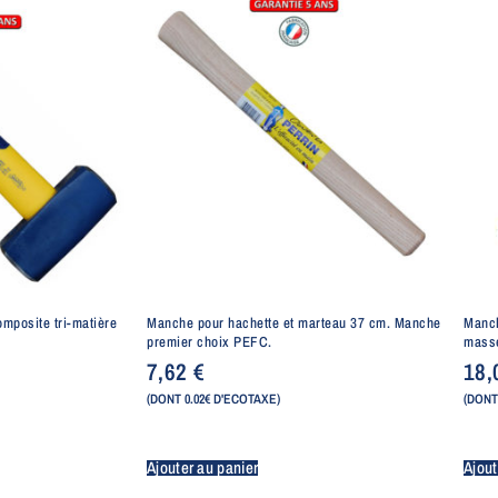
mposite tri-matière
Manche pour hachette et marteau 37 cm. Manche
Manch
premier choix PEFC.
masse
7,62
€
18
(DONT 0.02€ D'ECOTAXE)
(DONT
Ajouter au panier
Ajout