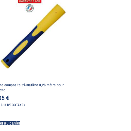
e composite tri-matière 0,26 mètre pour
tte.
,05
€
 0.1€ D'ECOTAXE)
er au panier