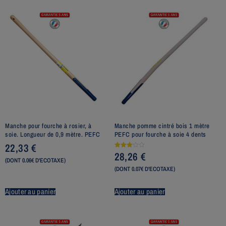
Manche pour fourche à rosier, à
Manche pomme cintré bois 1 mètre
soie. Longueur de 0,9 mètre. PEFC
PEFC pour fourche à soie 4 dents
22,33
€
28,26
€
Note
3.00
(DONT 0.06€ D'ECOTAXE)
sur 5
(DONT 0.07€ D'ECOTAXE)
Ajouter au panier
Ajouter au panier