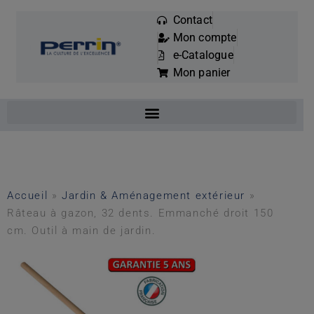
Contact
Mon compte
Mots
e-Catalogue
clés
Mon panier
:
Accueil
»
Jardin & Aménagement extérieur
»
Râteau à gazon, 32 dents. Emmanché droit 150
cm. Outil à main de jardin.