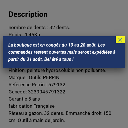
Description
nombre de dents : 32 dents.
Poids : 1,45Kg.
×
matière. acier xc 20.
La boutique est en congés du 10 au 28 août. Les
fabrication. à froid / soudure.
commandes restent ouvertes mais seront expédiées à
traitement thermique. non.
partir du 31 août. Bel été à tous !
Dureté. 35/40 kg/mm².
Finition. peinture hydrosoluble non polluante.
Marque : Outils PERRIN
Référence Perrin : 579132
Gencod: 3239045791322
Garantie 5 ans
fabrication Française
Râteau à gazon, 32 dents. Emmanché droit 150
cm. Outil à main de jardin.