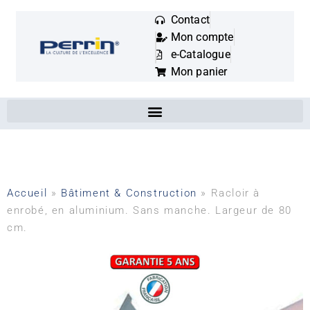
Contact
Mon compte
Mots
e-Catalogue
clés
Mon panier
:
Accueil
»
Bâtiment & Construction
»
Racloir à
enrobé, en aluminium. Sans manche. Largeur de 80
cm.