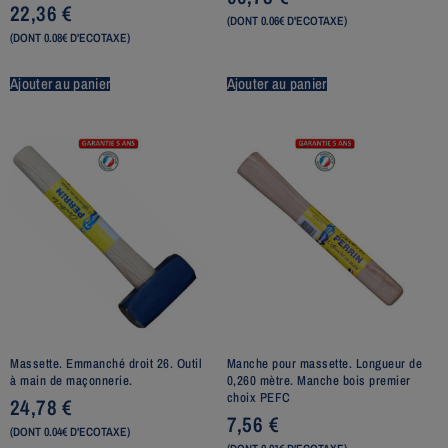
22,36
€
(DONT 0.06€ D'ECOTAXE)
(DONT 0.08€ D'ECOTAXE)
Ajouter au panier
Ajouter au panier
Massette. Emmanché droit 26. Outil
Manche pour massette. Longueur de
à main de maçonnerie.
0,260 mètre. Manche bois premier
choix PEFC
24,78
€
7,56
€
(DONT 0.04€ D'ECOTAXE)