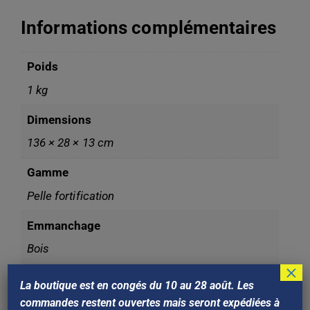
Informations complémentaires
Poids
1 kg
Dimensions
136 × 28 × 13 cm
Gamme
Pelle fortification
Emmanchage
Bois
×
Nom technique
La boutique est en congés du 10 au 28 août. Les
PELLE FORTIFICATION DE 25 CM AVEC BORD
commandes restent ouvertes mais seront expédiées à