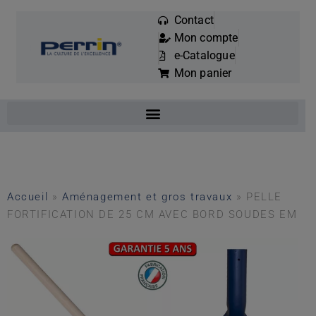
Contact
Mon compte
Mots
e-Catalogue
clés
Mon panier
:
Accueil
»
Aménagement et gros travaux
»
PELLE
FORTIFICATION DE 25 CM AVEC BORD SOUDES EM