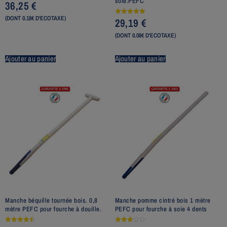
soie.PEFC
36,25
€
(DONT 0.18€ D'ECOTAXE)
29,19
€
Note
5.00
sur 5
(DONT 0.08€ D'ECOTAXE)
Ajouter au panier
Ajouter au panier
Manche béquille tournée bois. 0,8
Manche pomme cintré bois 1 mètre
mètre PEFC pour fourche à douille.
PEFC pour fourche à soie 4 dents