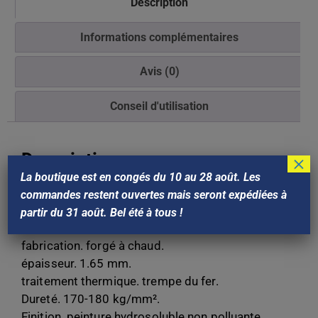
Description
Informations complémentaires
Avis (0)
Conseil d'utilisation
Description
×
La boutique est en congés du 10 au 28 août. Les
largeur : 24 cm.
commandes restent ouvertes mais seront expédiées à
Poids : 1,09Kg.
partir du 31 août. Bel été à tous !
matière. acier au bore.
fabrication. forgé à chaud.
épaisseur. 1.65 mm.
traitement thermique. trempe du fer.
Dureté. 170-180 kg/mm².
Finition. peinture hydrosoluble non polluante.