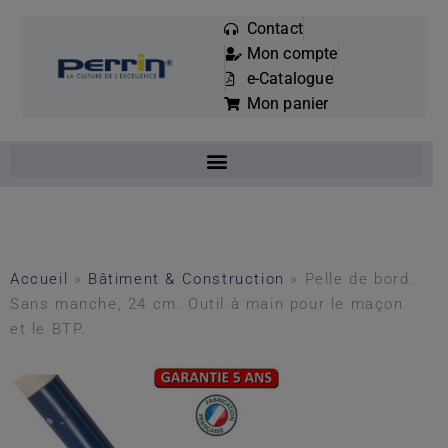
Contact
Mon compte
Mots
e-Catalogue
clés
Mon panier
:
Accueil
»
Bâtiment & Construction
»
Pelle de bord.
Sans manche, 24 cm. Outil à main pour le maçon
et le BTP.