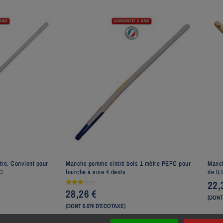
tre. Convient pour
Manche pomme cintré bois 1 mètre PEFC pour
Manch
FC
fourche à soie 4 dents
de 0,
22
28,26
€
Note
3.00
(DONT
sur 5
(DONT 0.07€ D'ECOTAXE)