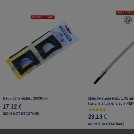
Deux porte-outils. 20/30mm.
Manche cintré bois, 1,35 mè
fourche à fumier à soie.PE
17,12
€
(DONT 0.07€ D'ECOTAXE)
29,19
€
Note
5.00
sur 5
(DONT 0.08€ D'ECOTAXE)