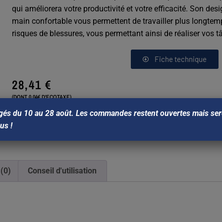
qui améliorera votre productivité et votre efficacité. Son de
main confortable vous permettent de travailler plus longtem
risques de blessures, vous permettant ainsi de réaliser vos tâ
Fiche technique
28,41
€
(DONT 0.04€ D'ECOTAXE)
gés du 10 au 28 août. Les commandes restent ouvertes mais sero
Ajouter au panier
ous !
 (0)
Conseil d'utilisation