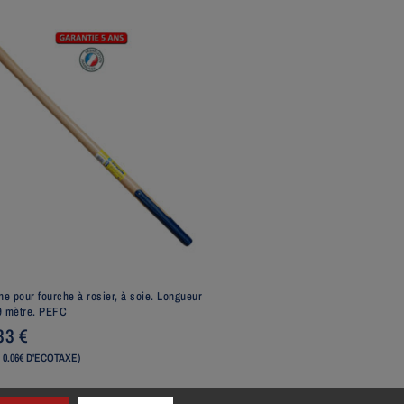
e pour fourche à rosier, à soie. Longueur
9 mètre. PEFC
,33
€
 0.06€ D'ECOTAXE)