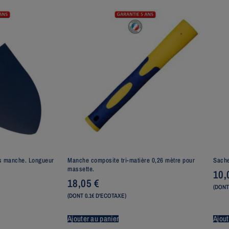
ns manche. Longueur
Manche composite tri-matière 0,26 mètre pour
Sache
massette.
10
18,05
€
(DONT
(DONT 0.1€ D'ECOTAXE)
Ajouter au panier
Ajout