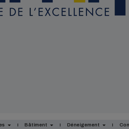
es
Bâtiment
Déneigement
Com