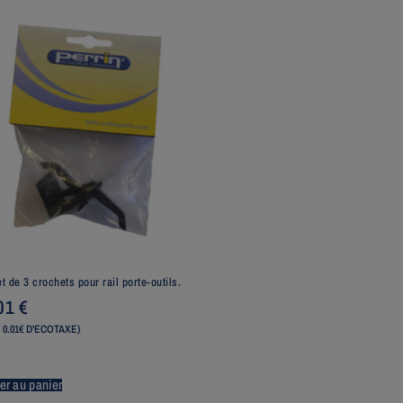
t de 3 crochets pour rail porte-outils.
,01
€
 0.01€ D'ECOTAXE)
er au panier