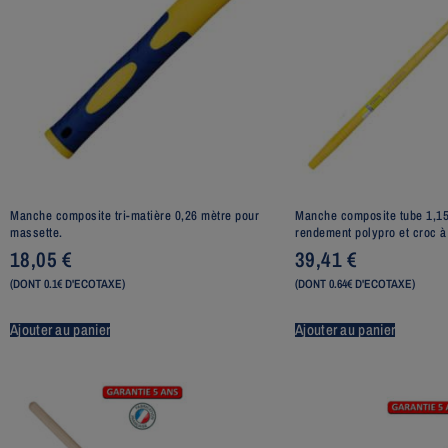
Manche composite tri-matière 0,26 mètre pour
Manche composite tube 1,1
massette.
rendement polypro et croc à
18,05
€
39,41
€
(DONT 0.1€ D'ECOTAXE)
(DONT 0.64€ D'ECOTAXE)
Ajouter au panier
Ajouter au panier