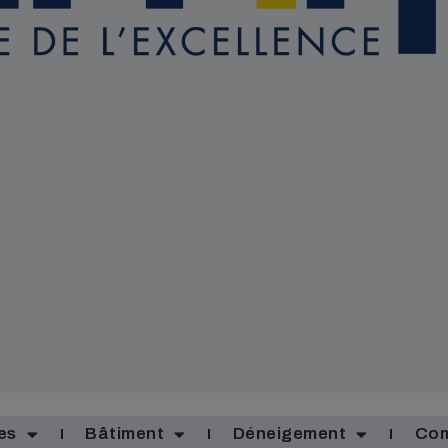
es
Bâtiment
Déneigement
Com