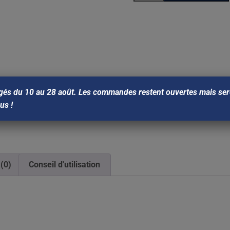
gés du 10 au 28 août. Les commandes restent ouvertes mais sero
ous !
 (0)
Conseil d'utilisation