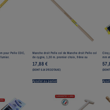
5m pour Pelle CDC,
Manche droit Pelle col de Manche droit Pelle col
Cinq 
 fumier.
de cygne, 1,30 m. premier choix, frêne ou
mm et
17,88
€
57
(DONT 0.1€ D'ECOTAXE)
(DONT
Ajouter au panier
Ajout