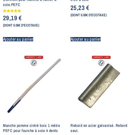
soie.PEFC
25,23
€
(DONT 0.08€ D'ECOTAXE)
29,19
€
Note
5.00
sur 5
(DONT 0.08€ D'ECOTAXE)
Ajouter au panier
Ajouter au panier
Manche pomme cintré bois 1 mètre
Rebord en acier galvanisé. Rebord
PEFC pour fourche à soie 4 dents
seul.