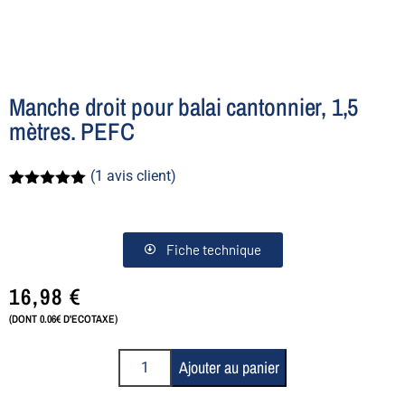
Manche droit pour balai cantonnier, 1,5
mètres. PEFC
(
1
avis client)
Noté
1
5.00
sur 5
basé sur
notation
Fiche technique
client
16,98
€
(DONT 0.06€ D'ECOTAXE)
Ajouter au panier