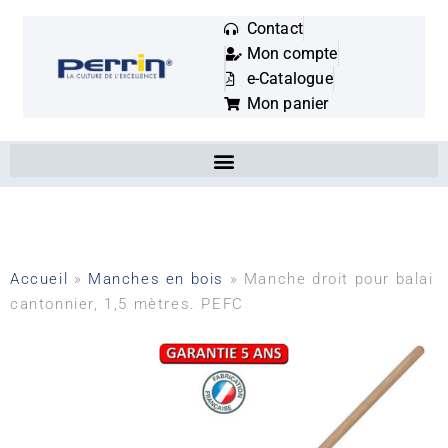
Contact
Mon compte
Mots
e-Catalogue
clés
Mon panier
:
Accueil
»
Manches en bois
»
Manche droit pour balai
cantonnier, 1,5 mètres. PEFC