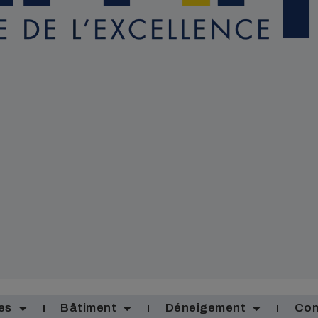
es
Bâtiment
Déneigement
Com