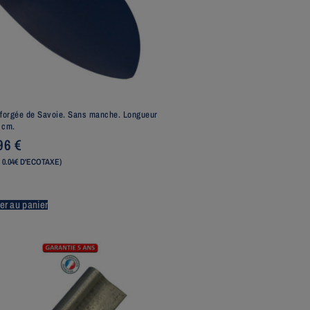
 forgée de Savoie. Sans manche. Longueur
 cm.
,96
€
 0.04€ D'ECOTAXE)
er au panier