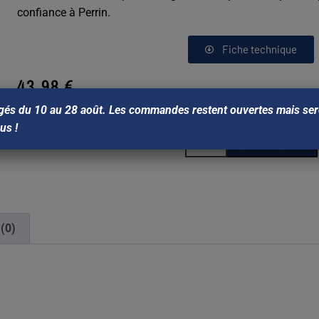
confiance à Perrin.
Fiche technique
43,98
€
(DONT 0.47€ D'ECOTAXE)
gés du 10 au 28 août. Les commandes restent ouvertes mais sero
ous !
Ajouter au panier
 (0)