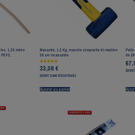
les. 1,35 mètre
Massette, 1,2 Kg. manche composite tri-matière
Pelle
e PEFC.
26 cm incassable.
de 29
67
33,08
€
Note
5.00
(DONT
sur 5
(DONT 0.04€ D'ECOTAXE)
Ajouter au panier
Ajout