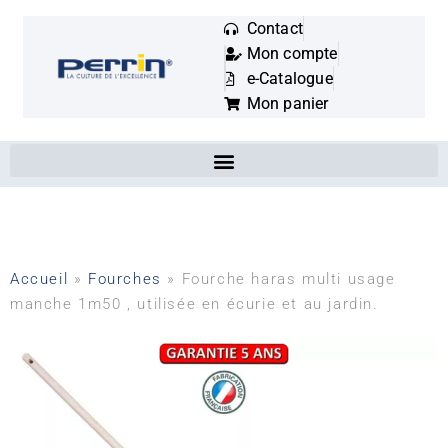
Contact
Mon compte
Mots
e-Catalogue
clés
Mon panier
:
Accueil
»
Fourches
»
Fourche haras multi usage
manche 1m50 , utilisée en écurie et au jardin.