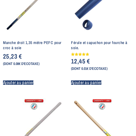
Manche droit 1,35 mètre PEFC pour
Férule et capuchon pour fourche à
croc à soie
soie.
25,23
€
12,45
€
Note
5.00
(DONT 0.08€ D'ECOTAXE)
sur 5
(DONT 0.01€ D'ECOTAXE)
Ajouter au panier
Ajouter au panier