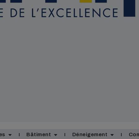
es
Bâtiment
Déneigement
Com