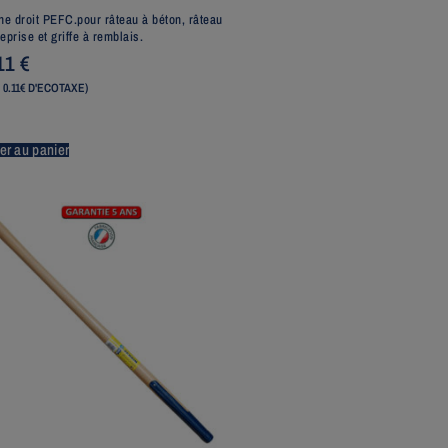
e droit PEFC.pour râteau à béton, râteau
eprise et griffe à remblais.
11
€
 0.11€ D'ECOTAXE)
er au panier