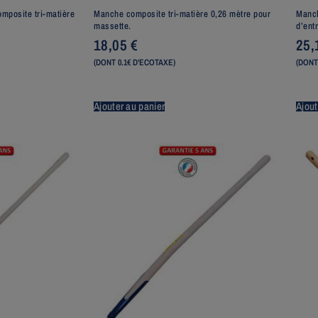
mposite tri-matière
Manche composite tri-matière 0,26 mètre pour
Manch
massette.
d’entr
18,05
€
25,
(DONT 0.1€ D'ECOTAXE)
(DONT
Ajouter au panier
Ajout