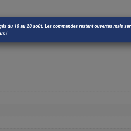
gés du 10 au 28 août. Les commandes restent ouvertes mais sero
ous !