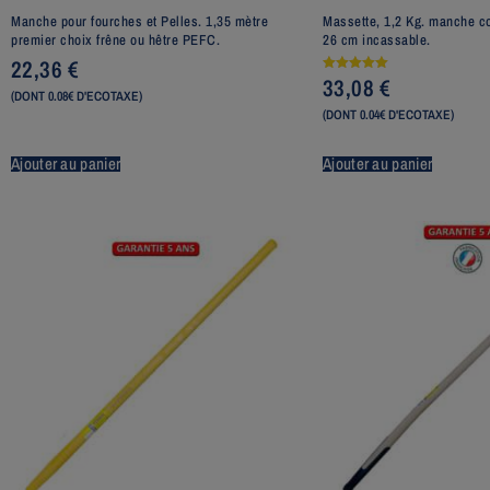
Manche pour fourches et Pelles. 1,35 mètre
Massette, 1,2 Kg. manche co
premier choix frêne ou hêtre PEFC.
26 cm incassable.
22,36
€
33,08
€
Note
5.00
(DONT 0.08€ D'ECOTAXE)
sur 5
(DONT 0.04€ D'ECOTAXE)
Ajouter au panier
Ajouter au panier