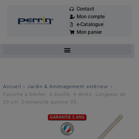
Contact
Mon compte
Mots
e-Catalogue
clés
Mon panier
:
Accueil
»
Jardin & Aménagement extérieur
»
Fourche à bêcher, à douille, 4 dents. Longueur de
29 cm. Emmanché pomme 95.