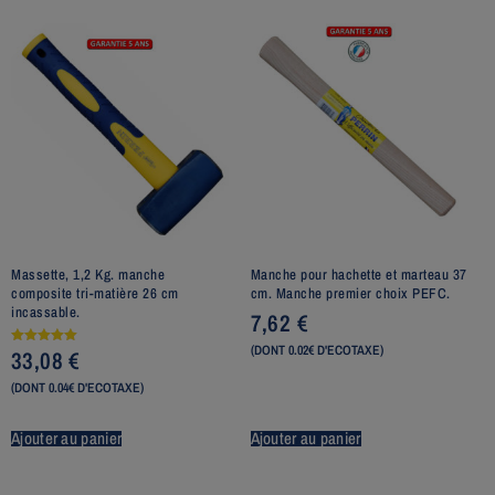
Massette, 1,2 Kg. manche
Manche pour hachette et marteau 37
composite tri-matière 26 cm
cm. Manche premier choix PEFC.
incassable.
7,62
€
(DONT 0.02€ D'ECOTAXE)
33,08
€
Note
5.00
sur 5
(DONT 0.04€ D'ECOTAXE)
Ajouter au panier
Ajouter au panier