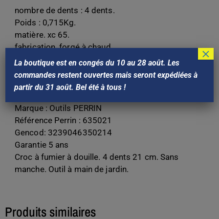
nombre de dents : 4 dents.
Poids : 0,715Kg.
matière. xc 65.
fabrication. forgé à chaud.
×
épaisseur. 7 mm.
La boutique est en congés du 10 au 28 août. Les
traitement thermique. trempé en entier.
commandes restent ouvertes mais seront expédiées à
Dureté. 140 kg/mm².
partir du 31 août. Bel été à tous !
Finition. peinture hydrosoluble non polluante.
Marque : Outils PERRIN
Référence Perrin : 635021
Gencod: 3239046350214
Garantie 5 ans
Croc à fumier à douille. 4 dents 21 cm. Sans
manche. Outil à main de jardin.
Produits similaires