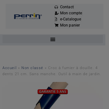
Contact
Mon compte
Mots
e-Catalogue
clés
Mon panier
:
Accueil
»
Non classé
»
Croc à fumier à douille. 4
dents 21 cm. Sans manche. Outil à main de jardin.