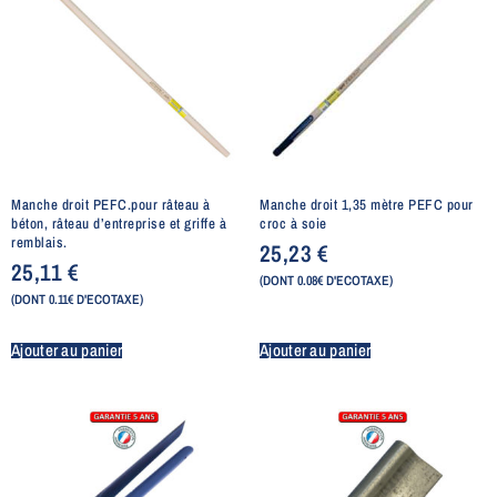
Manche droit PEFC.pour râteau à
Manche droit 1,35 mètre PEFC pour
béton, râteau d’entreprise et griffe à
croc à soie
remblais.
25,23
€
25,11
€
(DONT 0.08€ D'ECOTAXE)
(DONT 0.11€ D'ECOTAXE)
Ajouter au panier
Ajouter au panier