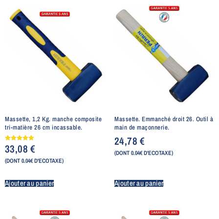
Massette, 1,2 Kg. manche composite
Massette. Emmanché droit 26. Outil à
tri-matière 26 cm incassable.
main de maçonnerie.
24,78
€
33,08
€
Note
5.00
(DONT 0.04€ D'ECOTAXE)
sur 5
(DONT 0.04€ D'ECOTAXE)
Ajouter au panier
Ajouter au panier