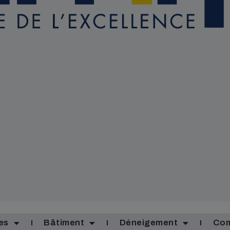
es
Bâtiment
Déneigement
Com