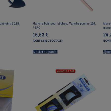
ché cintré 135.
Manche bois pour bêches. Manche pomme 110.
Masse
PEFC
maçon
16,53
€
24
(DONT 0.08€ D'ECOTAXE)
(DONT
Ajouter au panier
Ajout