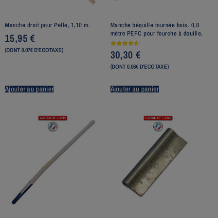
Manche droit pour Pelle, 1,10 m.
Manche béquille tournée bois. 0,8
mètre PEFC pour fourche à douille.
15,95
€
(DONT 0.07€ D'ECOTAXE)
30,30
€
Note
4.50
sur 5
(DONT 0.06€ D'ECOTAXE)
Ajouter au panier
Ajouter au panier