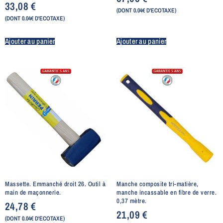
33,08
€
Note
5.00
(DONT 0.04€ D'ECOTAXE)
sur 5
(DONT 0.04€ D'ECOTAXE)
Ajouter au panier
Ajouter au panier
Massette. Emmanché droit 26. Outil à
Manche composite tri-matière,
main de maçonnerie.
manche incassable en fibre de verre.
0,37 mètre.
24,78
€
21,09
€
(DONT 0.04€ D'ECOTAXE)