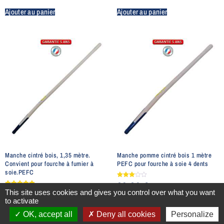
Ajouter au panier
Ajouter au panier
Manche cintré bois, 1,35 mètre.
Manche pomme cintré bois 1 mètre
Convient pour fourche à fumier à
PEFC pour fourche à soie 4 dents
soie.PEFC
28,26
€
Note
3.00
29,19
€
Note
This site uses cookies and gives you control over what you want
sur 5
5.00
(DONT 0.07€ D'ECOTAXE)
to activate
sur 5
(DONT 0.08€ D'ECOTAXE)
OK, accept all
Deny all cookies
Personalize