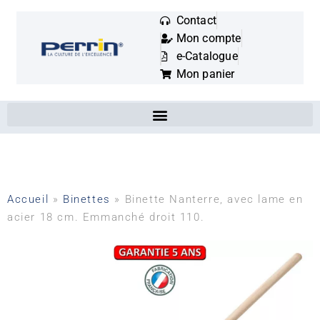
Contact
Mon compte
Mots
e-Catalogue
clés
Mon panier
:
Accueil
»
Binettes
»
Binette Nanterre, avec lame en
acier 18 cm. Emmanché droit 110.