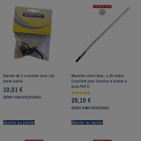
Sachet de 3 crochets pour rail
Manche cintré bois, 1,35 mètre.
porte-outils.
Convient pour fourche à fumier à
soie.PEFC
10,01
€
(DONT 0.01€ D'ECOTAXE)
29,19
€
Note
5.00
sur 5
(DONT 0.08€ D'ECOTAXE)
Ajouter au panier
Ajouter au panier