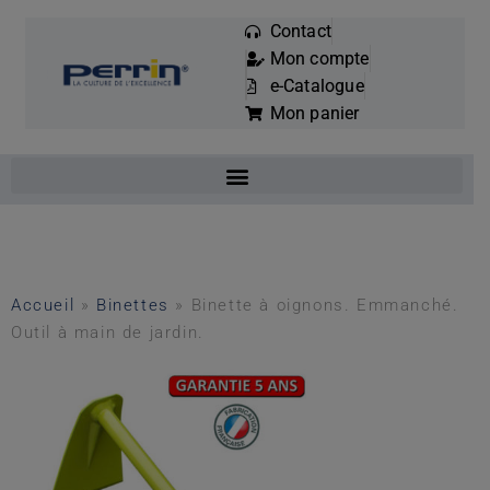
Contact
Mon compte
Mots
e-Catalogue
clés
Mon panier
:
Accueil
»
Binettes
»
Binette à oignons. Emmanché.
Outil à main de jardin.