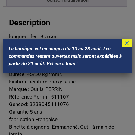
Description
longueur fer : 9.5 cm.
×
Poids : 0,15Kg.
La boutique est en congés du 10 au 28 août. Les
matière. acier.
commandes restent ouvertes mais seront expédiées à
fabrication. formage à froid.
partir du 31 août. Bel été à tous !
épaisseur. 1,2.
Dureté. 45/50 kg/mm².
Finition. peinture epoxy jaune.
Marque : Outils PERRIN
Référence Perrin : 511107
Gencod: 3239045111076
Garantie 5 ans
fabrication Française
Binette à oignons. Emmanché. Outil à main de
jardin.