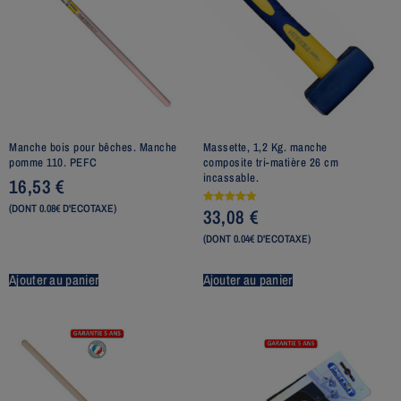
Manche bois pour bêches. Manche
Massette, 1,2 Kg. manche
pomme 110. PEFC
composite tri-matière 26 cm
incassable.
16,53
€
(DONT 0.08€ D'ECOTAXE)
33,08
€
Note
5.00
sur 5
(DONT 0.04€ D'ECOTAXE)
Ajouter au panier
Ajouter au panier