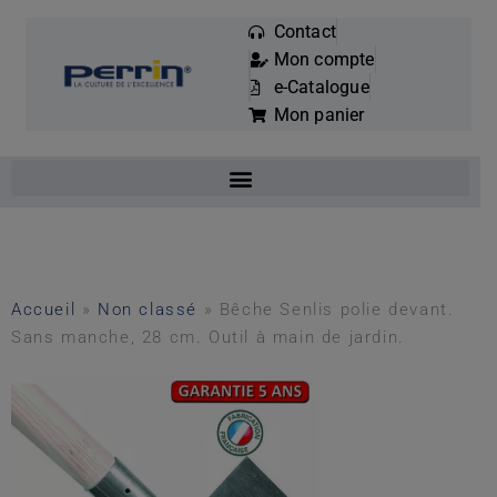
Contact
Mon compte
Mots
e-Catalogue
clés
Mon panier
:
Accueil
»
Non classé
»
Bêche Senlis polie devant.
Sans manche, 28 cm. Outil à main de jardin.