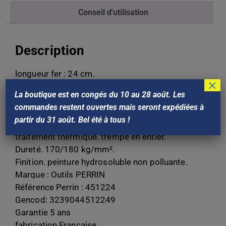
Conseil d'utilisation
Description
longueur fer : 24 cm.
×
Poids : 1,7Kg.
La boutique est en congés du 10 au 28 août. Les
matière. acier au bore.
commandes restent ouvertes mais seront expédiées à
fabrication. forgé à chaud.
partir du 31 août. Bel été à tous !
épaisseur. 2.2 mm.
traitement thermique. trempé en entier.
Dureté. 170/180 kg/mm².
Finition. peinture hydrosoluble non polluante.
Marque : Outils PERRIN
Référence Perrin : 451224
Gencod: 3239044512249
Garantie 5 ans
fabrication Française