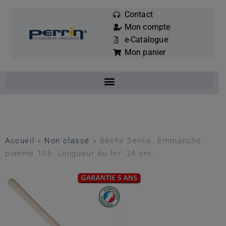
Contact
Mon compte
Mots
e-Catalogue
clés
Mon panier
:
Accueil
»
Non classé
»
Bêche Senlis. Emmanché
pomme 105. Longueur du fer: 24 cm.