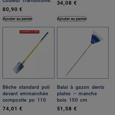
Couleur framboisine.
34,08
€
80,90
€
Ajouter au panier
Ajouter au panier
Bêche standard poli
Balai à gazon dents
devant emmanchée
plates – manche
composite po 110
bois 150 cm
74,01
€
51,58
€