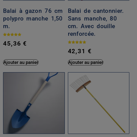
Balai à gazon 76 cm
Balai de cantonnier.
polypro manche 1,50
Sans manche, 80
m.
cm. Avec douille
renforcée.
Note
45,36
€
5.00
sur 5
Note
42,31
€
5.00
sur 5
Ajouter au panier
Ajouter au panier