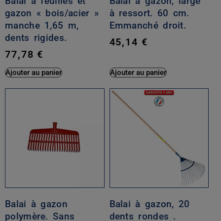
Balai à feuilles et
Balai à gazon, large
gazon « bois/acier »
à ressort. 60 cm.
manche 1,65 m,
Emmanché droit.
dents rigides.
45,14
€
77,78
€
Ajouter au panier
Ajouter au panier
Balai à gazon
Balai à gazon, 20
polymère. Sans
dents rondes .