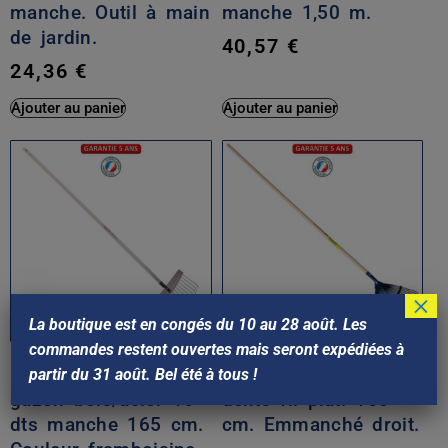
manche. Outil à main
manche 1,50 m.
de jardin.
40,57
€
24,36
€
Ajouter au panier
Ajouter au panier
×
La boutique est en congés du 10 au 28 août. Les
commandes restent ouvertes mais seront expédiées à
Balai à feuilles et
Balai à gazon, 22
partir du 31 août. Bel été à tous !
gazon bois/acier 16
dents fil plat. 150
dts manche 165 cm.
cm. Emmanché droit.