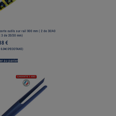
porte outils sur rail 900 mm ( 2 de 30/40
 3 de 20/30 mm)
,88
€
 0.34€ D'ECOTAXE)
er au panier