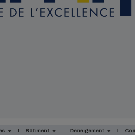
es
Bâtiment
Déneigement
Com