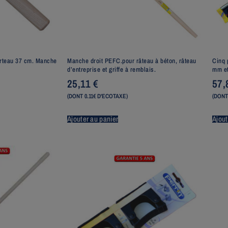
rteau 37 cm. Manche
Manche droit PEFC.pour râteau à béton, râteau
Cinq 
d’entreprise et griffe à remblais.
mm et
25,11
€
57
(DONT 0.11€ D'ECOTAXE)
(DONT
Ajouter au panier
Ajout