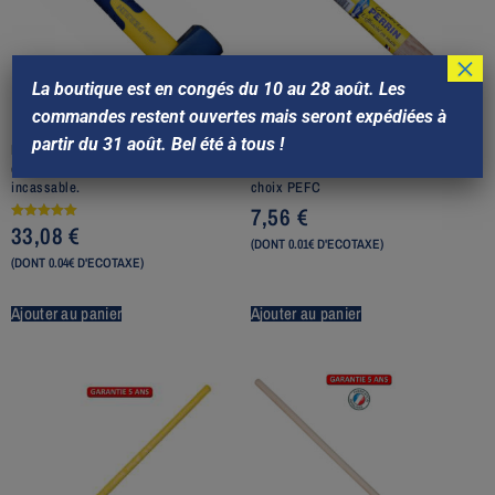
×
La boutique est en congés du 10 au 28 août. Les
commandes restent ouvertes mais seront expédiées à
partir du 31 août. Bel été à tous !
Massette, 1,2 Kg. manche
Manche pour massette. Longueur de
composite tri-matière 26 cm
0,260 mètre. Manche bois premier
incassable.
choix PEFC
7,56
€
33,08
€
Note
5.00
(DONT 0.01€ D'ECOTAXE)
sur 5
(DONT 0.04€ D'ECOTAXE)
Ajouter au panier
Ajouter au panier