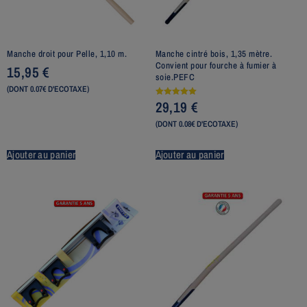
Manche droit pour Pelle, 1,10 m.
Manche cintré bois, 1,35 mètre.
Convient pour fourche à fumier à
15,95
€
soie.PEFC
(DONT 0.07€ D'ECOTAXE)
29,19
€
Note
5.00
sur 5
(DONT 0.08€ D'ECOTAXE)
Ajouter au panier
Ajouter au panier