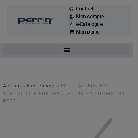
Contact
Mon compte
Mots
e-Catalogue
clés
Mon panier
:
Accueil
»
Non classé
»
PELLE ALUMINIUM
STRONG-LITE FORTIFALU 31 CM EM POMME 130
PEFC